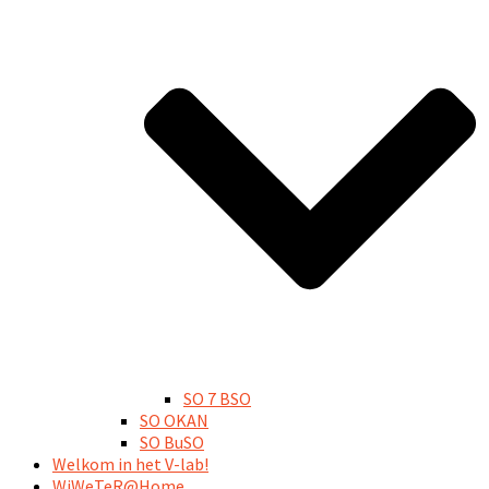
SO 7 BSO
SO OKAN
SO BuSO
Welkom in het V-lab!
WiWeTeR@Home